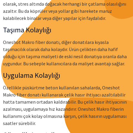
olarak, stres altında doğacak herhangi bir çatlama olasılığını
azaltır. Bu da köprüler veya yollar gibi harekete maruz
kalabilecek binalar veya diğer yapılar için faydalıdır.
Taşıma Kolaylığı
Oneshot Makro fiber donatı, diğer donatılara kıyasla
taşımacılık olarak daha kolaydır. Ürün çelikten daha hafif
olduğu için taşıma maliyeti de eski nesil donatıya oranla daha
uygundur. Bu sebeple kullanıcılara da maliyet avantajı sağlar.
Uygulama Kolaylığı
Özellikle püskürtme beton kullanılan sahalarda, Oneshot
Makro fiber donatı kullanarak çelik hasır ihtiyacı azaltılabilir
hatta tamamen ortadan kaldırabilir. Bu çelik hasır ihtiyacının
azalması, uygulamaya hız kazandırır. Oneshot Makro fiberin
kullanımı çok kolay olmasına karşın, çelik hasırın uygulaması
saatler sürebilir.