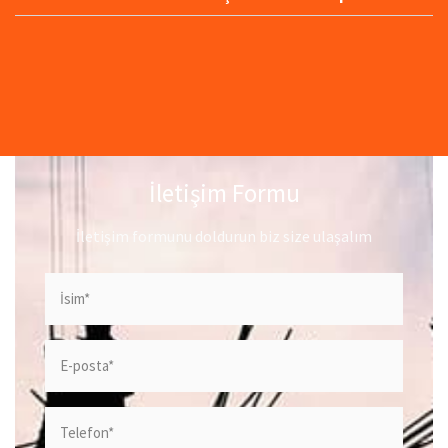
İletişim Formu
İletişim formunu doldurun biz size ulaşalım