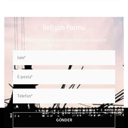
İletişim Formu
İletişim formunu doldurun biz size ulaşalım
GÖNDER