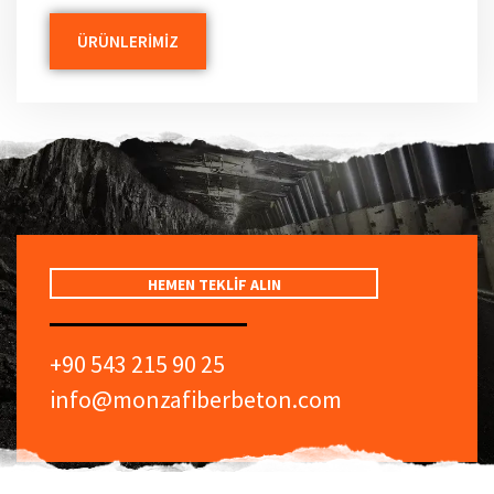
ÜRÜNLERIMIZ
HEMEN TEKLIF ALIN
+90 543 215 90 25
info@monzafiberbeton.com