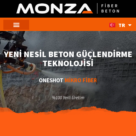
TR
EN
YENI NESIL BETON GÜÇLENDIRME
TEKNOLOJISI
ONESHOT
MIKRO FIBER
%100 Yerli Üretim