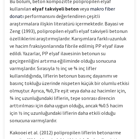
Bu bölüm, beton kompozitte polipropilen elyaf
kullanılan
elyaf takviyeli beton
veya
makro fiber
donatı
performansını değerlendiren çeşitli
araştırmalara ilişkin literatürü içermektedir. Bayasi ve
Zeng (1993), polipropilen elyaflı elyaf takviyeli betonun
özelliklerini araştırmışlardır. Karışımlara farklı uzunluk
ve hacim fraksiyonlarında fibrile edilmiş PP elyaf ilave
edildi. Yazarlar, PP elyaf ilavesinin betonun su
geçirgenliğini artırma eğiliminde olduğu sonucuna
varmışlardır. Sırasıyla ½ inç ve ¾ inç lifler
kullanıldığında, liflerin betonun basınç dayanımı ve
basınç tokluğu üzerinde nispeten küçük bir olumlu etkisi
olmuştur. Ayrıca, %0,3’e eşit veya daha az hacimler için,
¾ inç uzunluğundaki liflerin, tepe sonrası direncin
arttırılması için daha uygun olduğu, ancak %0.5 hacim
için ½ inç uzunluğundaki liflerin daha etkili olduğu
sonucuna varmışlardır.
Kakooei et al. (2012) polipropilen liflerin betonarme