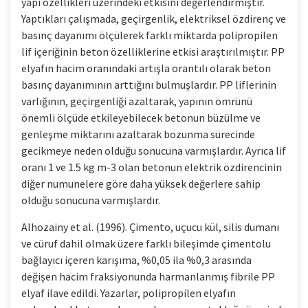
yapı özellikleri üzerindeki etkisini değerlendirmiştir.
Yaptıkları çalışmada, geçirgenlik, elektriksel özdirenç ve
basınç dayanımı ölçülerek farklı miktarda polipropilen
lif içeriğinin beton özelliklerine etkisi araştırılmıştır. PP
elyafın hacim oranındaki artışla orantılı olarak beton
basınç dayanımının arttığını bulmuşlardır. PP liflerinin
varlığının, geçirgenliği azaltarak, yapının ömrünü
önemli ölçüde etkileyebilecek betonun büzülme ve
genleşme miktarını azaltarak bozunma sürecinde
gecikmeye neden olduğu sonucuna varmışlardır. Ayrıca lif
oranı 1 ve 1.5 kg m-3 olan betonun elektrik özdirencinin
diğer numunelere göre daha yüksek değerlere sahip
olduğu sonucuna varmışlardır.
Alhozainy et al. (1996). Çimento, uçucu kül, silis dumanı
ve cüruf dahil olmak üzere farklı bileşimde çimentolu
bağlayıcı içeren karışıma, %0,05 ila %0,3 arasında
değişen hacim fraksiyonunda harmanlanmış fibrile PP
elyaf ilave edildi. Yazarlar, polipropilen elyafın