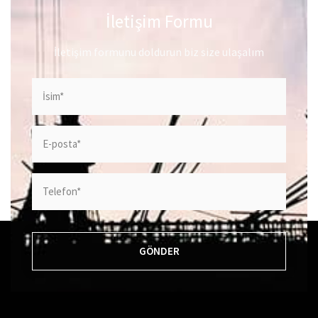
İletişim Formu
İletişim formunu doldurun biz size ulaşalım
GÖNDER