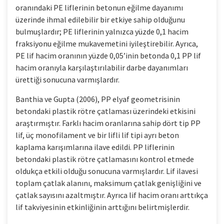
oranındaki PE liflerinin betonun eğilme dayanımı
üzerinde ihmal edilebilir bir etkiye sahip olduğunu
bulmuşlardır; PE liflerinin yalnızca yüzde 0,1 hacim
fraksiyonu eğilme mukavemetini iyileştirebilir. Ayrıca,
PE lif hacim oranının yüzde 0,05’inin betonda 0,1 PP lif
hacim oranıyla karşılaştırılabilir darbe dayanımları
ürettiği sonucuna varmışlardır.
Banthia ve Gupta (2006), PP elyaf geometrisinin
betondaki plastik rötre çatlaması üzerindeki etkisini
araştırmıştır. Farklı hacim oranlarına sahip dört tip PP
lif, üç monofilament ve bir lifli lif tipi ayrı beton
kaplama karışımlarına ilave edildi. PP liflerinin
betondaki plastik rötre çatlamasını kontrol etmede
oldukça etkili olduğu sonucuna varmışlardır. Lif ilavesi
toplam çatlak alanını, maksimum çatlak genişliğini ve
çatlak sayısını azaltmıştır. Ayrıca lif hacim oranı arttıkça
lif takviyesinin etkinliğinin arttığını belirtmişlerdir.