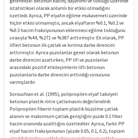
geleneksel betonun basınç dayanımı ve tokluğu üzerinde
istatistiksel olarak anlamlı bir etkisi olmadığını
özetledi. Ayrıca, PP elyafın eğilme mukavemeti üzerinde
hiçbir etkisi olmamıştır, ancak elyafların %0.1, %0.2 ve
%0.3 hacim fraksiyonunun eklenmesi eğilme tokluğunu
sırasıyla %44, %271 ve %387 arttırmıştır. Ek olarak, PP
lifleri betonun ilk çatlak ve kırılma darbe direncini
arttırmıştır. Ayrıca puzolanlar genel olarak betonun
darbe direncini azaltırken, PP lifi ve puzolanlar
arasındaki pozitif etkileşimlerin lifli betonun
puzolanlarla darbe direncini arttırdığı sonucuna
varmışlardır.
Soroushian et al. (1995), polipropilen elyaf takviyeli
betonun plastik rötre çatlamasını değerlendirdi.
Polipropilen fiberin toplam plastik büzülme çatlak
alanını ve maksimum çatlak genişliğini yüzde 0.1 fiber
hacim oranında azalttığını özetlediler. Ayrıca, farklı PP
elyaf hacim fraksiyonunun (yüzde 0.05, 0.1, 0.2), toplam